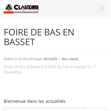
FOIRE DE BAS EN
BASSET
Publié le
25-09-2014
par
christelle
|
Non classé
.
Nous serons présent a la foire de bas en basset le 11
novembre
Bienvenue dans les actualités