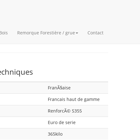
Bois
Remorque Forestière / grue
Contact
techniques
FranÃ§aise
Francais haut de gamme
RenforcÃ© S355
Euro de serie
365kilo