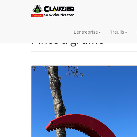
L’entreprise
Treuils
Pince à grume