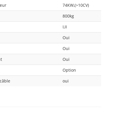
teur
74KW,(>10CV)
800kg
I,II
Oui
Oui
nt
Oui
Option
câble
oui