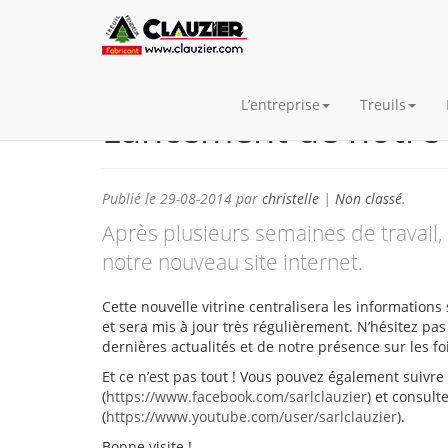
L’entreprise
Treuils
Lancement de notre 
Publié le
29-08-2014
par
christelle
|
Non classé
.
Après plusieurs semaines de travail
notre nouveau site internet.
Cette nouvelle vitrine centralisera les information
et sera mis à jour très régulièrement. N’hésitez pa
dernières actualités et de notre présence sur les fo
Et ce n’est pas tout ! Vous pouvez également suivr
(
https://www.facebook.com/sarlclauzier
) et consul
(
https://www.youtube.com/user/sarlclauzier
).
Bonne visite !