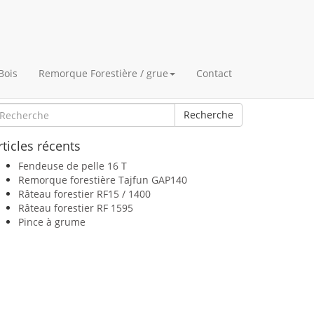
Bois
Remorque Forestière / grue
Contact
ienvenue dans les actualités
Recherche
rticles récents
Fendeuse de pelle 16 T
Remorque forestière Tajfun GAP140
Râteau forestier RF15 / 1400
Râteau forestier RF 1595
Pince à grume