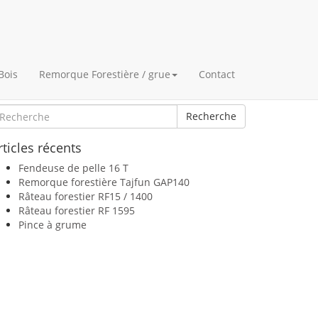
Bois
Remorque Forestière / grue
Contact
ienvenue dans les actualités
Recherche
rticles récents
Fendeuse de pelle 16 T
Remorque forestière Tajfun GAP140
Râteau forestier RF15 / 1400
Râteau forestier RF 1595
Pince à grume