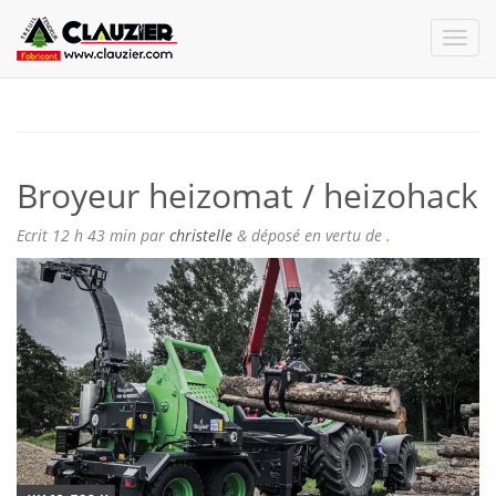
Broyeur heizomat / heizohack
Ecrit
12 h 43 min
par
christelle
&
déposé en vertu de .