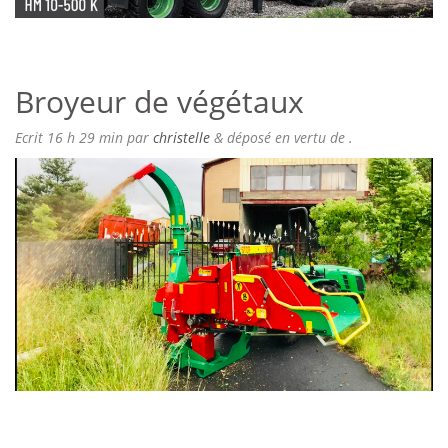
Broyeur de végétaux
Ecrit
16 h 29 min
par
christelle
&
déposé en vertu de .